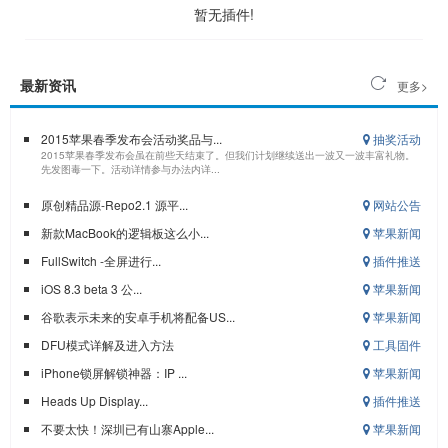
暂无插件!
最新资讯
更多>
2015苹果春季发布会活动奖品与...
抽奖活动
2015苹果春季发布会虽在前些天结束了。但我们计划继续送出一波又一波丰富礼物。
先发图毒一下。活动详情参与办法内详...
原创精品源-Repo2.1 源平...
网站公告
新款MacBook的逻辑板这么小...
苹果新闻
FullSwitch -全屏进行...
插件推送
iOS 8.3 beta 3 公...
苹果新闻
谷歌表示未来的安卓手机将配备US...
苹果新闻
DFU模式详解及进入方法
工具固件
iPhone锁屏解锁神器：IP ...
苹果新闻
Heads Up Display...
插件推送
不要太快！深圳已有山寨Apple...
苹果新闻