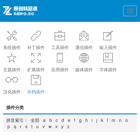
Togg
navi
系统插件
补丁插件
工具插件
通信插件
输入插件
主题插件
扩展插件
应用插件
媒体插件
字体插件
汉化插件
存档插件
插件分类
拼音索引：
全部
a
b
c
d
e
f
g
h
i
j
k
l
m
n
o
p
q
r
s
t
u
v
w
x
y
z